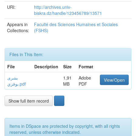
URI:
http://archives.univ-
biskra.dz/handle/123456789/13571
Appears in
Faculté des Sciences Humaines et Sociales
Collections:
(FSHS)
Files in This Item:
File
Description
Size
Format
بشرى
1,91
Adobe
View/Open
بوقزي.pdf
MB
PDF
Show full item record
Items in DSpace are protected by copyright, with all rights
reserved, unless otherwise indicated.