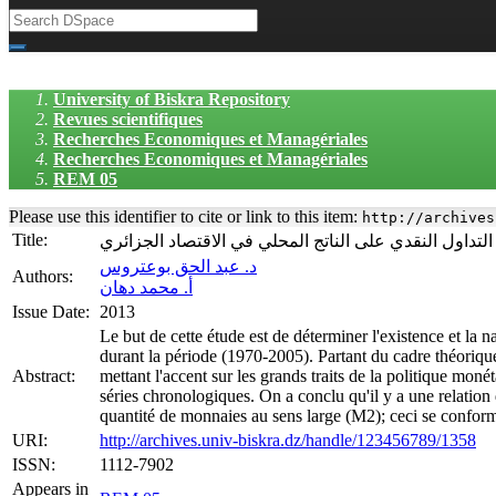
University of Biskra Repository
Revues scientifiques
Recherches Economiques et Managériales
Recherches Economiques et Managériales
REM 05
Please use this identifier to cite or link to this item:
http://archives
Title:
 التداول النقدي على الناتج المحلي في الاقتصاد الجزائري
د. عبد الحق بوعتروس
Authors:
أ. محمد دهان
Issue Date:
2013
Le but de cette étude est de déterminer l'existence et la n
durant la période (1970-2005). Partant du cadre théorique 
Abstract:
mettant l'accent sur les grands traits de la politique mo
séries chronologiques. On a conclu qu'il y a une relation 
quantité de monnaies au sens large (M2); ceci se conforme
URI:
http://archives.univ-biskra.dz/handle/123456789/1358
ISSN:
1112-7902
Appears in