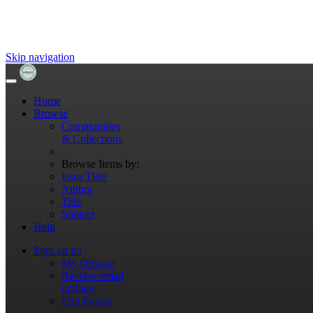
Skip navigation
Home
Browse
Communities
& Collections
Browse Items by:
Issue Date
Author
Title
Subject
Help
Sign on to:
My DSpace
Receive email
updates
Edit Profile