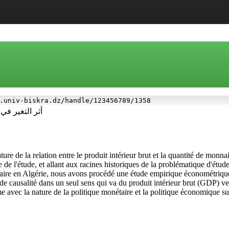
.univ-biskra.dz/handle/123456789/1358
أثر التغير في
ature de la relation entre le produit intérieur brut et la quantité de monn
de l'étude, et allant aux racines historiques de la problématique d'étud
nétaire en Algérie, nous avons procédé une étude empirique économétrique 
de causalité dans un seul sens qui va du produit intérieur brut (GDP) ver
 avec la nature de la politique monétaire et la politique économique suiv