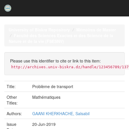
Skip
navigation
University of Biskra Repository
Mémoires de Master
Faculté des Sciences Exactes et des Science de la
Nature et de la vie (FSESNV)
Please use this identifier to cite or link to this item:
http://archives.univ-biskra.dz/handle/123456789/137
Title:
Problème de transport
Other
Mathématiques
Titles:
Authors:
GAANI KHERKHACHE, Salsabil
Issue
20-Jun-2019