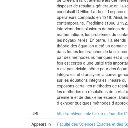
de Green, il fallut attendre les derniè
disposer de résultats généraux en liai
conduisait D.Hilbert à dé nir l espace 
opérateurs compacts en 1918: Ainsi, les
contemporaine. Fredhlme (1866 􀀀 1927
intervient dans plusieurs domaines de 
mathématique, les problèmes de contacts
les noyaux itérés. En outre, il a étendu
théorie des équation a été un domaine
dans toutes les branches de la science
par des méthodes numériques est d une 
fois est certes d une utilité trés impor
n est pas triviale même pour des équa
intégrales, et d analyser la convergenc
sur les équations intégrales linéaire ou 
exposons certaines méthodes de résolut
les méthodes de résolutions de certain
première et de deuxième espèce. Dans l
d exhiber quelques méthodes d approxima
URI:
http://archives.univ-biskra.dz/handle
Appears in
Faculté des Sciences Exactes et des Sc