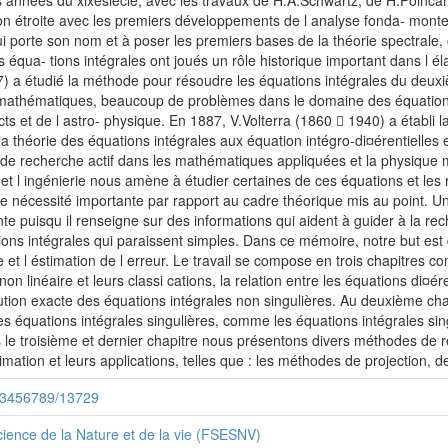
res années du xixesiècle, avec les travaux de H.A.Schwartz, de H.Poincar
son étroite avec les premiers développements de l analyse fonda- monte
qui porte son nom et à poser les premiers bases de la théorie spectrale
 équa- tions intégrales ont joués un rôle historique important dans l é
) a étudié la méthode pour résoudre les équations intégrales du deuxi
mathématiques, beaucoup de problèmes dans le domaine des équations di
 et de l astro- physique. En 1887, V.Volterra (1860 􀀀 1940) a établi 
 la théorie des équations intégrales aux équation intégro-di¤érentielles e
 de recherche actif dans les mathématiques appliquées et la physique 
 et l ingénierie nous amène à étudier certaines de ces équations et l
nécessité importante par rapport au cadre théorique mis au point. Un 
tante puisqu il renseigne sur des informations qui aident à guider à la re
tions intégrales qui paraissent simples. Dans ce mémoire, notre but e
e et l éstimation de l erreur. Le travail se compose en trois chapitres 
non linéaire et leurs classi cations, la relation entre les équations di¤ér
ion exacte des équations intégrales non singulières. Au deuxième chapi
es équations intégrales singulières, comme les équations intégrales si
e troisième et dernier chapitre nous présentons divers méthodes de ré
tion et leurs applications, telles que : les méthodes de projection, de
/123456789/13729
ience de la Nature et de la vie (FSESNV)