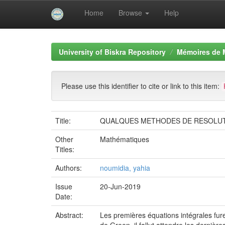
Home
Browse
Help
Skip
navigation
University of Biskra Repository
Mémoires de 
Please use this identifier to cite or link to this item:
Title:
QUALQUES METHODES DE RESOLUT
Other
Mathématiques
Titles:
Authors:
noumidia, yahia
Issue
20-Jun-2019
Date:
Abstract:
Les premières équations intégrales fure