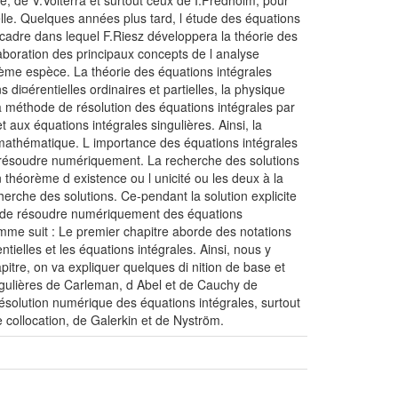
e, de V.Volterra et surtout ceux de I.Fredholm, pour
lle. Quelques années plus tard, l étude des équations
, cadre dans lequel F.Riesz développera la théorie des
laboration des principaux concepts de l analyse
ème espèce. La théorie des équations intégrales
¤érentielles ordinaires et partielles, la physique
la méthode de résolution des équations intégrales par
t aux équations intégrales singulières. Ainsi, la
mathématique. L importance des équations intégrales
es résoudre numériquement. La recherche des solutions
théorème d existence ou l unicité ou les deux à la
cherche des solutions. Ce-pendant la solution explicite
st de résoudre numériquement des équations
comme suit : Le premier chapitre aborde des notations
entielles et les équations intégrales. Ainsi, nous y
tre, on va expliquer quelques di nition de base et
ngulières de Carleman, d Abel et de Cauchy de
solution numérique des équations intégrales, surtout
 collocation, de Galerkin et de Nyström.