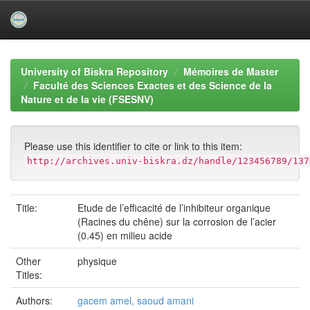
Skip
navigation
University of Biskra Repository
Mémoires de Master
Faculté des Sciences Exactes et des Science de la
Nature et de la vie (FSESNV)
Please use this identifier to cite or link to this item:
http://archives.univ-biskra.dz/handle/123456789/137
Title:
Etude de l’efficacité de l’inhibiteur organique
(Racines du chêne) sur la corrosion de l’acier
(0.45) en milieu acide
Other
physique
Titles:
Authors:
gacem amel, saoud amani