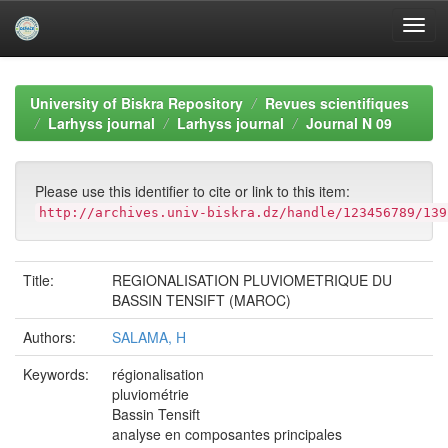
Skip
navigation
University of Biskra Repository
Revues scientifiques
Larhyss journal
Larhyss journal
Journal N 09
Please use this identifier to cite or link to this item:
http://archives.univ-biskra.dz/handle/123456789/139
Title:
REGIONALISATION PLUVIOMETRIQUE DU
BASSIN TENSIFT (MAROC)
Authors:
SALAMA, H
Keywords:
régionalisation
pluviométrie
Bassin Tensift
analyse en composantes principales