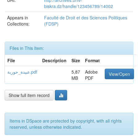
URI:
http://archives.univ-
biskra.dz/handle/123456789/14002
Appears in
Faculté de Droit et des Sciences Politiques
Collections:
(FDSP)
Files in This Item:
File
Description
Size
Format
عبيدة_حورية.pdf
5,87
Adobe
View/Open
MB
PDF
Show full item record
Items in DSpace are protected by copyright, with all rights
reserved, unless otherwise indicated.