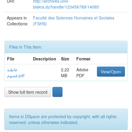
URI:
http://archives.univ-
biskra.dz/handle/123456789/14085
Appears in
Faculté des Sciences Humaines et Sociales
Collections:
(FSHS)
Files in This Item:
File
Description
Size
Format
فاطنة
2,22
Adobe
View/Open
قسوم.pdf
MB
PDF
Show full item record
Items in DSpace are protected by copyright, with all rights
reserved, unless otherwise indicated.