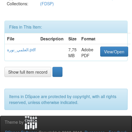
Collections:
(FDSP)
Files in This Item:
File
Description
Size
Format
العلمي_نورة.pdf
7,75
Adobe
View/Open
MB
PDF
Show full item record
Items in DSpace are protected by copyright, with all rights
reserved, unless otherwise indicated.
Theme by