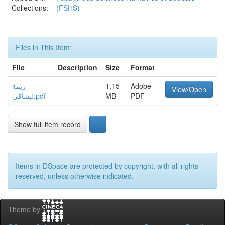
Collections:
(FSHS)
Files in This Item:
File
Description
Size
Format
ريمة
1,15
Adobe
View/Open
لبشاقي.pdf
MB
PDF
Show full item record
Items in DSpace are protected by copyright, with all rights
reserved, unless otherwise indicated.
Theme by