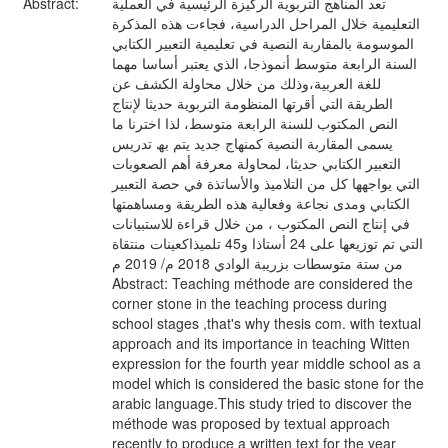
Abstract:
تعد المناھج التربویة الركیزة الرئیسیة في العملیة
التعلیمیة خلال المراحل الدراسیة، فجاءت ھذه المذكرة
الموسومة بالمقاربة النصیة في تعلیمیة التعبیر الكتابي
السنة الرابعة متوسط أنموذجا، الذي یعتبر أساسا مھما
للغة العربیة،وذلك من خلال محاولة الكشف عن
الطریقة التي أقرتھا المنظومة التربویة حدیثا لإنتاج
النص المكتوب للسنة الرابعة متوسط، لذا اخترنا ما
یسمى المقاربة النصیة كمنھاج جدید یتم بھ تدریس
التعبیر الكتابي حدیثا، لمحاولة معرفة أھم الصعوبات
التي یواجھھا كل من التلامیذ والأساتذة في حصة التعبیر
الكتابي ومدى نجاعة وفعالیة ھذه الطریقة ومساھمتھا
في إنتاج النص المكتوب ، من خلال قراءة للاستبیانات
التي تم توزیعھا على 24 أستاذا و45 تلمیذاكعینات منتقاة
من ستة متوسطات بزریبة الوادي 2018 م/ 2019 م
Abstract: Teaching méthode are considered the
corner stone in the teaching process during
school stages ,that's why thesis com. with textual
approach and its importance in teaching Witten
expression for the fourth year middle school as a
model which is considered the basic stone for the
arabic language.This study tried to discover the
méthode was proposed by textual approach
recently to produce a written text for the year