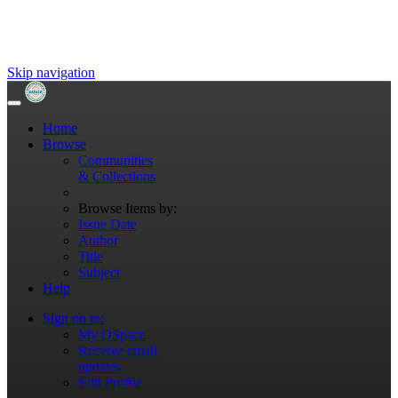
Skip navigation
Home
Browse
Communities
& Collections
Browse Items by:
Issue Date
Author
Title
Subject
Help
Sign on to:
My DSpace
Receive email
updates
Edit Profile