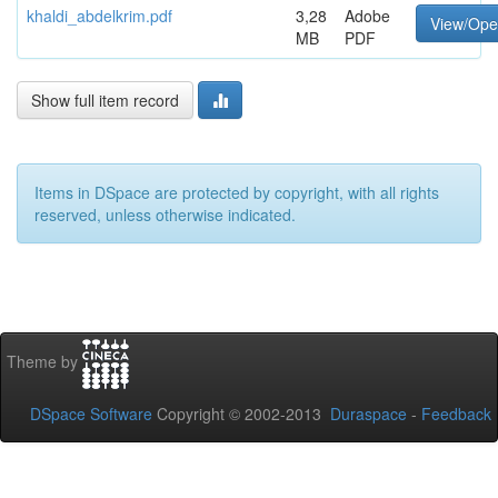
khaldi_abdelkrim.pdf
3,28
Adobe
View/Op
MB
PDF
Show full item record
Items in DSpace are protected by copyright, with all rights
reserved, unless otherwise indicated.
Theme by
DSpace Software
Copyright © 2002-2013
Duraspace
-
Feedback