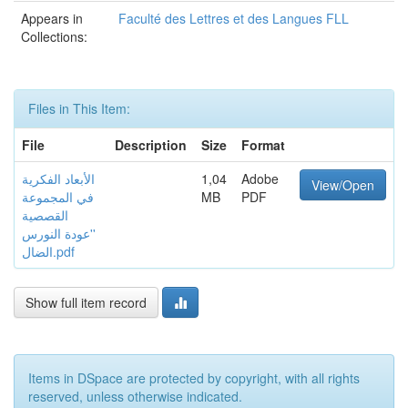
Appears in
Faculté des Lettres et des Langues FLL
Collections:
Files in This Item:
File
Description
Size
Format
الأبعاد الفكرية
1,04
Adobe
View/Open
في المجموعة
MB
PDF
القصصية
''عودة النورس
الضال.pdf
Show full item record
Items in DSpace are protected by copyright, with all rights
reserved, unless otherwise indicated.