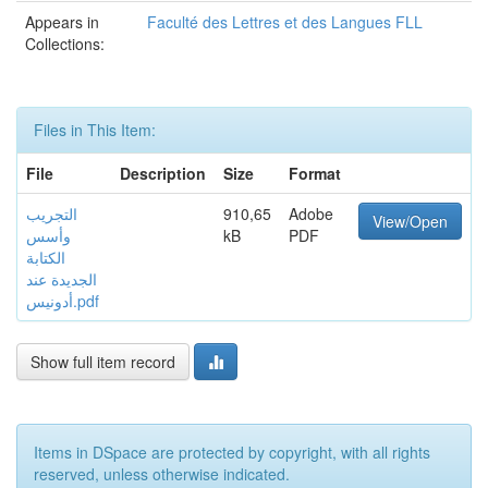
Appears in
Faculté des Lettres et des Langues FLL
Collections:
Files in This Item:
File
Description
Size
Format
التجريب
910,65
Adobe
View/Open
وأسس
kB
PDF
الكتابة
الجديدة عند
أدونيس.pdf
Show full item record
Items in DSpace are protected by copyright, with all rights
reserved, unless otherwise indicated.