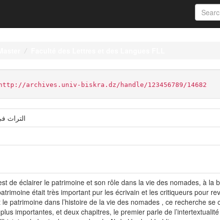
Master
Faculté des Lettres et des Langues FLL
http://archives.univ-biskra.dz/handle/123456789/14682
التراث في
t de éclairer le patrimoine et son rôle dans la vie des nomades, à la 
patrimoine était très important pur les écrivain et les critiqueurs pour rev
st le patrimoine dans l’histoire de la vie des nomades , ce recherche se 
lus importantes, et deux chapitres, le premier parle de l’intertextualit