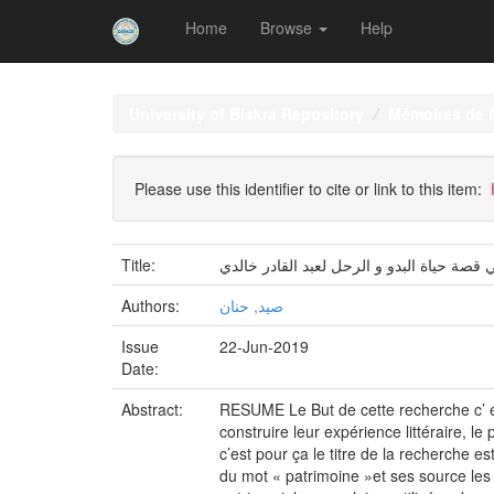
Home
Browse
Help
Skip
navigation
University of Biskra Repository
Mémoires de 
Please use this identifier to cite or link to this item:
Title:
 قصة حياة البدو و الرحل لعبد القادر خالدي
Authors:
صيد, حنان
Issue
22-Jun-2019
Date:
Abstract:
RESUME Le But de cette recherche c’ es
construire leur expérience littéraire, le 
c’est pour ça le titre de la recherche e
du mot « patrimoine »et ses source les p