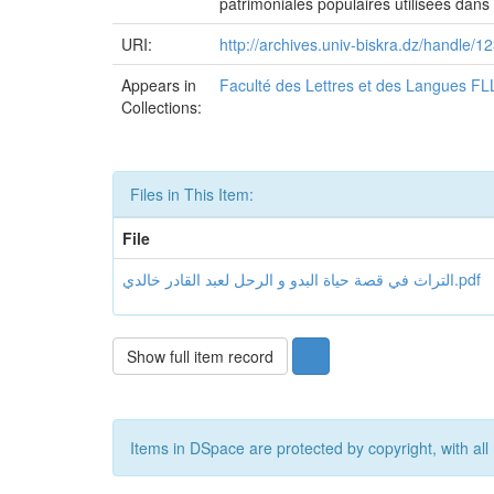
patrimoniales populaires utilisées dans 
URI:
http://archives.univ-biskra.dz/handle
Appears in
Faculté des Lettres et des Langues FL
Collections:
Files in This Item:
File
التراث في قصة حياة البدو و الرحل لعبد القادر خالدي.pdf
Show full item record
Items in DSpace are protected by copyright, with all 