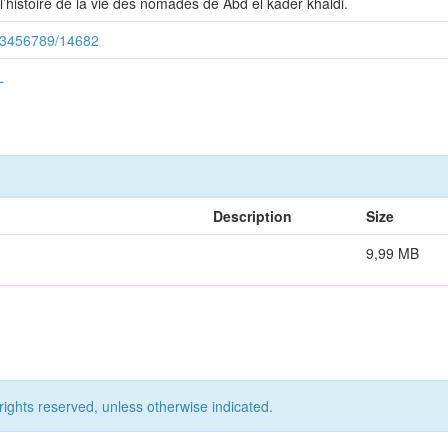
l’histoire de la vie des nomades de Abd el kader khaldi.
/123456789/14682
L
Description
Size
9,99 MB
rights reserved, unless otherwise indicated.