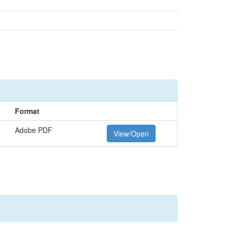
Format
Adobe PDF
View/Open