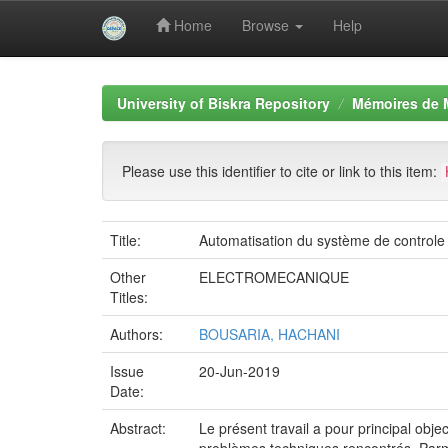
Home
Browse
Help
Skip
navigation
University of Biskra Repository
Mémoires de 
Please use this identifier to cite or link to this item:
Title:
Automatisation du système de controle
Other
ELECTROMECANIQUE
Titles:
Authors:
BOUSARIA, HACHANI
Issue
20-Jun-2019
Date:
Abstract:
Le présent travail a pour principal obje