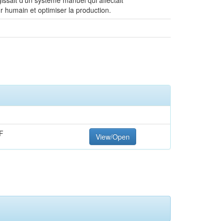
issait d'un système manuel qui affectait
 humain et optimiser la production.
F
View/Open