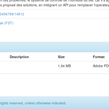
ces problèmes, le système de contrôle de l'humidité du blé, car il s'ag
proposé des solutions, en intégrant un API pour remplacer l'operateur
/123456789/14812
gie (FST)
Description
Size
Format
1,94 MB
Adobe PD
rights reserved, unless otherwise indicated.