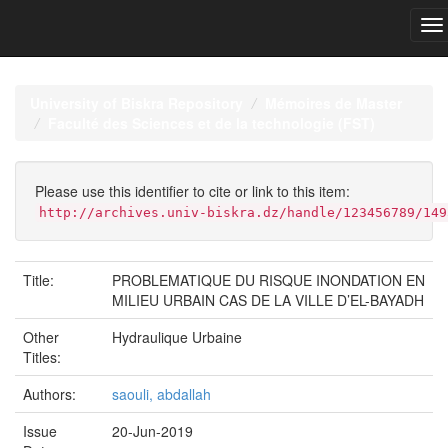
Skip
navigation
University of Biskra Repository
Mémoires de Master
Faculté des Sciences et de la technologie (FST)
Please use this identifier to cite or link to this item:
http://archives.univ-biskra.dz/handle/123456789/149
Title:
PROBLEMATIQUE DU RISQUE INONDATION EN
MILIEU URBAIN CAS DE LA VILLE D’EL-BAYADH
Other
Hydraulique Urbaine
Titles:
Authors:
saouli, abdallah
Issue
20-Jun-2019