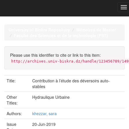
Skip
navigation
University of Biskra Repository
Mémoires de Master
Faculté des Sciences et de la technologie (FST)
Please use this identifier to cite or link to this item:
http://archives.univ-biskra.dz/handle/123456789/149
Title:
Contribution à l’étude des déversoirs auto-
stables
Other
Hydraulique Urbaine
Titles:
Authors:
khezzar, sara
Issue
20-Jun-2019