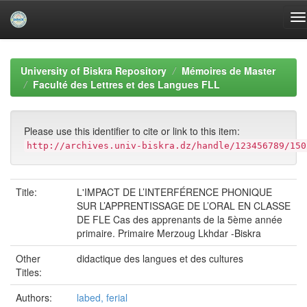
Skip
navigation
University of Biskra Repository
Mémoires de Master
Faculté des Lettres et des Langues FLL
Please use this identifier to cite or link to this item:
http://archives.univ-biskra.dz/handle/123456789/150
Title:
L'IMPACT DE L’INTERFÉRENCE PHONIQUE
SUR L’APPRENTISSAGE DE L’ORAL EN CLASSE
DE FLE Cas des apprenants de la 5ème année
primaire. Primaire Merzoug Lkhdar -Biskra
Other
didactique des langues et des cultures
Titles:
Authors:
labed, ferial