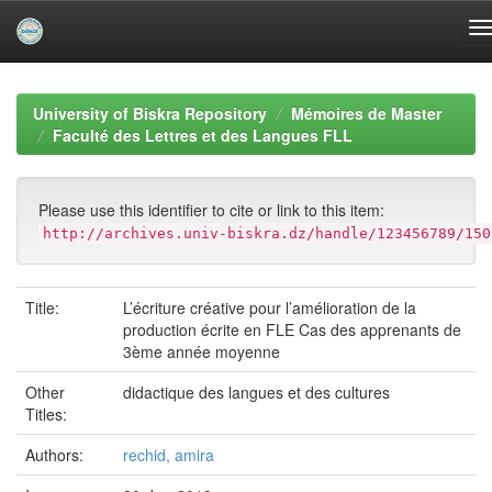
Skip
navigation
University of Biskra Repository
Mémoires de Master
Faculté des Lettres et des Langues FLL
Please use this identifier to cite or link to this item:
http://archives.univ-biskra.dz/handle/123456789/150
Title:
L’écriture créative pour l’amélioration de la
production écrite en FLE Cas des apprenants de
3ème année moyenne
Other
didactique des langues et des cultures
Titles:
Authors:
rechid, amira