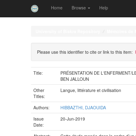
Home
Browse
Help
Skip
navigation
University of Biskra Repository
Mémoires de 
Please use this identifier to cite or link to this item:
Title:
PRÉSENTATION DE L'ENFERMENT/LE
BEN JALLOUN
Other
Langue, littérature et civilisation
Titles:
Authors:
HIBBAZTHI, DJAOUIDA
Issue
20-Jun-2019
Date: