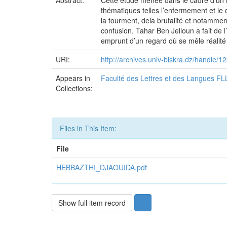
Abstract:
Cette étude menée dans le cadre d’un m
thématiques telles l’enfermement et le 
la tourment, dela brutalité et notammen
confusion. Tahar Ben Jelloun a fait de 
emprunt d’un regard où se mêle réalité et
URI:
http://archives.univ-biskra.dz/handle
Appears in
Faculté des Lettres et des Langues FL
Collections:
Files in This Item:
File
HEBBAZTHI_DJAOUIDA.pdf
Show full item record