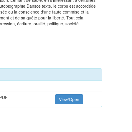
n, L’enfant de sable, en s’intéressant à certaines
t autobiographie.Dansce texte, le corps est accordéde
ensée ou la conscience d'une faute commise et la
ent et de sa quête pour la liberté. Tout cela,
ession, écriture, oralité, politique, société.
t
 PDF
View/Open