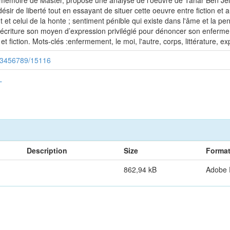
émoire de Master, propose une analyse de l’oeuvre de Tahar Ben Jellou
désir de liberté tout en essayant de situer cette oeuvre entre fiction e
t et celui de la honte ; sentiment pénible qui existe dans l'âme et la p
l’écriture son moyen d’expression privilégié pour dénoncer son enfermem
 fiction. Mots-clés :enfermement, le moi, l'autre, corps, littérature, expr
/123456789/15116
L
Description
Size
Forma
862,94 kB
Adobe