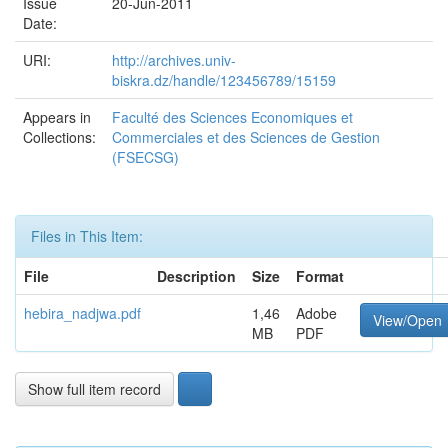
Issue
20-Jun-2011
Date:
URI:
http://archives.univ-
biskra.dz/handle/123456789/15159
Appears in
Faculté des Sciences Economiques et
Collections:
Commerciales et des Sciences de Gestion
(FSECSG)
Files in This Item:
File
Description
Size
Format
hebira_nadjwa.pdf
1,46
Adobe
View/Open
MB
PDF
Show full item record