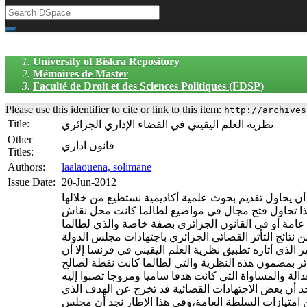
University of Biskra Repository
Mémoires de Master
Faculté de Droit et des Sciences Politiques (FDSP)
Please use this identifier to cite or link to this item:
http://archives
Title:
نظرية العلم اليقيني في القضاء الإداري الجزائري
Other
قانون اداري
Titles:
Authors:
laalaouena, solimane
Issue Date:
20-Jun-2012
 أن يحاول تقديم بحوث علمية أكاديمية نستطيع من خلالها
ذا تحاول فتح مجال في مواضيع لطالما كانت محل نقاش
 عامة أو في القانون الجزائري بصفة خاصة والذي لطالما
ن نتائج التأثر القضائي الجزائري باجتهادات مجلس الدولة
الذي أثاره تطبيق نظرية العلم اليقيني في فرنسا إلا أن
زائر بمضمون هذه النظرية والتي لطالما كانت نقطة لصالح
الة والمساواة التي كانت هدفا ساميا ومروجا تصبوا إليه
د أن بعض الاجتهادات القضائية قد تخرج عن الهدف الذي
ن امتيازات السلطة العامة،وفي هذا الإطار نجد أن مجلس