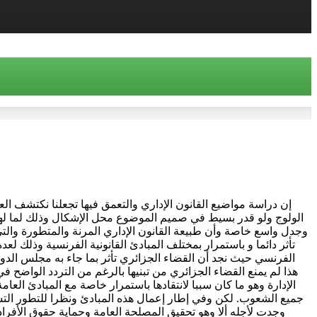
إن دراسة مواضيع القانون الإداري والتعمق فيها تجعلنا نكتشف ال
الولوج ولو قدر بسيط في صميم الموضوع محل الإشكال وذلك لما له
وجدل واسع خاصة وأن طبيعة القانون الإداري المرنة والمتطورة والتي
تأثر دائما و باستمرار بمختلف المبادئ القانونية الفرنسية وذلك لع
الفرنسي حيث نجد أن القضاء الجزائري تأثر بما جاء به مجلس الدولة
هذا لم يمنع القضاء الجزائري من تبنيها بالرغم من التردد الواضح 
الإدارة وهو ما كان سببا لانتقادها باستمرار خاصة مع المبادئ الع
جميع الشعوب. لكن وفي إطار إعمال هذه المبادئ ونظرا للتطور التش
وجدت لأجله ألا وهو تحقيق المصلحة العامة وحماية حقوق الأفراد