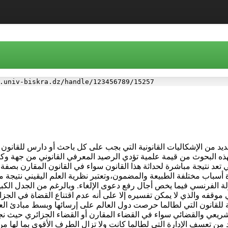
.univ-biskra.dz/handle/123456789/15257
عديد من الإشكاليات القانونية التي بجب على كل باحث أو دارس للقانون
ذه البحوث من قيمة علمية تؤدي الرصيد المعرفي القانوني من جهة وك
 تعد نتيجة مباشرة لحداثة هذا القانون سواء في القانون المقارن بصفة
دة أسباب مختلفة الطبيعة والمضمون،وتعتبر نظرية العلم اليقيني نتيجة م
 الفرنسي فيما يخص أجال رفع دعوى الإلغاء. وبالرغم من الجدل الكبير 
في موقفه والذي لا يمكن تفسيره إلا على أنه عدم اقتناع القضاة في الج
امة للقانون التي لطالما حرصت دول العالم على إرسائها وبسط مبادئ العد
ريعي والقضائي سواء في القضاء المقارن أو القضاء الجزائري حيث نج
 من تعسف الإدارة التي لطالما كانت ولا تزال الطرف الأقوى بما لها م