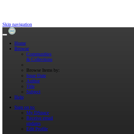
Skip navigation
Home
Browse
Communities
& Collections
Browse Items by:
Issue Date
Author
Title
Subject
Help
Sign on to:
My DSpace
Receive email
updates
Edit Profile