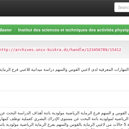
Master
Institut des sciences et techniques des activités physiq
http://archives.univ-biskra.dz/handle/123456789/15412
ارات المعرفية لدى لاعبي القوس والسهم دراسة ميدانية للاعبي فرع الرماية الرياضية م
لقوس و السهم فرع الرماية الرياضية مولودية باتنة أهداف الدراسة البحث عن 
 الرياضية لمولودية باتنة البحث عن مستوى الإدراك البصري كعملية توظف كمهارة
والسهم بفرع الرماية الرياضية لمولودية باتنة عينة الدراسة 5 حالات من لاعبي الرماية بالقوس والسهم بفرع الرماية