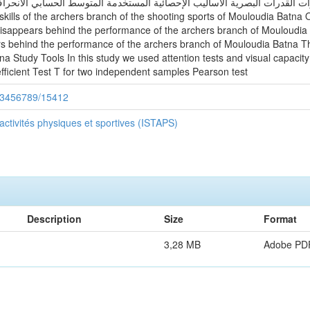
اختبارات الانتباه و اختبارات القدرات البصرية الأساليب الإحصائية المستخدمة المتوسط الحسابي 
 skills of the archers branch of the shooting sports of Mouloudia Batna O
disappears behind the performance of the archers branch of Mouloudia 
ars behind the performance of the archers branch of Mouloudia Batna 
na Study Tools In this study we used attention tests and visual capaci
fficient Test T for two independent samples Pearson test
/123456789/15412
 activités physiques et sportives (ISTAPS)
Description
Size
Format
3,28 MB
Adobe PD