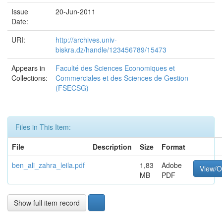
Issue
20-Jun-2011
Date:
URI:
http://archives.univ-
biskra.dz/handle/123456789/15473
Appears in
Faculté des Sciences Economiques et
Collections:
Commerciales et des Sciences de Gestion
(FSECSG)
Files in This Item:
File
Description
Size
Format
ben_ali_zahra_leila.pdf
1,83
Adobe
View/
MB
PDF
Show full item record