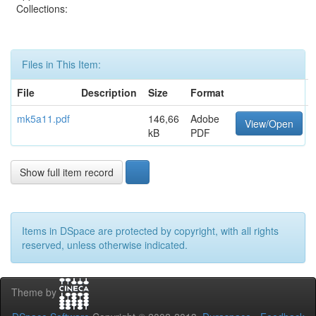
Collections:
Files in This Item:
File
Description
Size
Format
mk5a11.pdf
146,66
Adobe
View/Open
kB
PDF
Show full item record
Items in DSpace are protected by copyright, with all rights
reserved, unless otherwise indicated.
Theme by