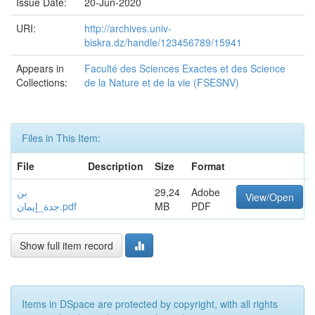
Issue Date:
20-Jun-2020
URI:
http://archives.univ-
biskra.dz/handle/123456789/15941
Appears in
Faculté des Sciences Exactes et des Science
Collections:
de la Nature et de la vie (FSESNV)
Files in This Item:
File
Description
Size
Format
بن
29,24
Adobe
View/Open
جدة_إیمان.pdf
MB
PDF
Show full item record
Items in DSpace are protected by copyright, with all rights