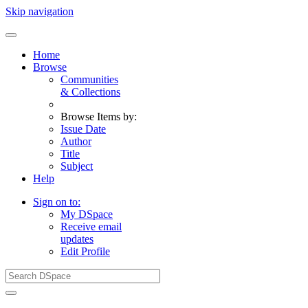
Skip navigation
Home
Browse
Communities
& Collections
Browse Items by:
Issue Date
Author
Title
Subject
Help
Sign on to:
My DSpace
Receive email
updates
Edit Profile