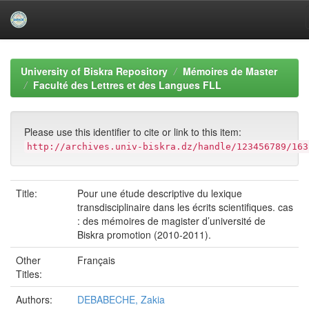
Skip
navigation
University of Biskra Repository
Mémoires de Master
Faculté des Lettres et des Langues FLL
Please use this identifier to cite or link to this item:
http://archives.univ-biskra.dz/handle/123456789/163
Title:
Pour une étude descriptive du lexique
transdisciplinaire dans les écrits scientifiques. cas
: des mémoires de magister d’université de
Biskra promotion (2010-2011).
Other
Français
Titles:
Authors:
DEBABECHE, Zakia