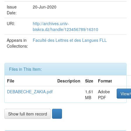
Issue
20-Jun-2020
Date:
URI:
http://archives.univ-
biskra.dz/handle/123456789/16310
Appears in
Faculté des Lettres et des Langues FLL
Collections:
Files in This Item:
File
Description
Size
Format
DEBABECHE_ZAKIA.pdf
1,61
Adobe
View
MB
PDF
Show full item record