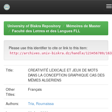
Skip
navigation
University of Biskra Repository
Mémoires de Master
Faculté des Lettres et des Langues FLL
Please use this identifier to cite or link to this item:
http://archives.univ-biskra.dz/handle/123456789/163
Title:
CREATIVITÉ LEXICALE ET JEUX DE MOTS
DANS LA CONCEPTION GRAPHIQUE CAS DES
MÈMES ALGERIENS
Other
Français
Titles:
Authors:
Tria, Roumaissa