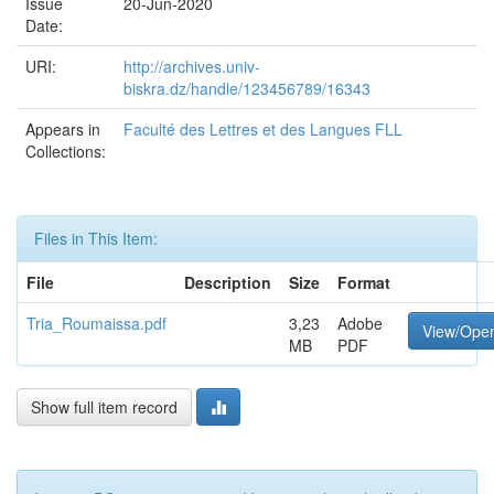
Issue
20-Jun-2020
Date:
URI:
http://archives.univ-
biskra.dz/handle/123456789/16343
Appears in
Faculté des Lettres et des Langues FLL
Collections:
Files in This Item:
File
Description
Size
Format
Tria_Roumaissa.pdf
3,23
Adobe
View/Ope
MB
PDF
Show full item record