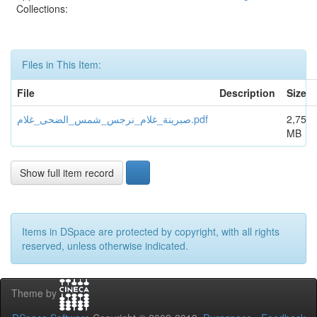
Collections:
Files in This Item:
File
Description
Size
صبرينة_غلام_نرجس_شمس_الضحى_غلام.pdf
2,75
MB
Show full item record
Items in DSpace are protected by copyright, with all rights
reserved, unless otherwise indicated.
Theme by