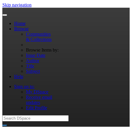
Skip navigation
Home
Browse
Communities
& Collections
Browse Items by:
Issue Date
Author
Title
Subject
Help
Sign on to:
My DSpace
Receive email
updates
Edit Profile