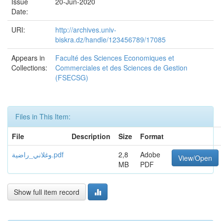
Issue
20-Jun-2020
Date:
URI:
http://archives.univ-
biskra.dz/handle/123456789/17085
Appears in
Faculté des Sciences Economiques et
Collections:
Commerciales et des Sciences de Gestion
(FSECSG)
Files in This Item:
File
Description
Size
Format
وغلاني_راضية.pdf
2,8
Adobe
View/Open
MB
PDF
Show full item record