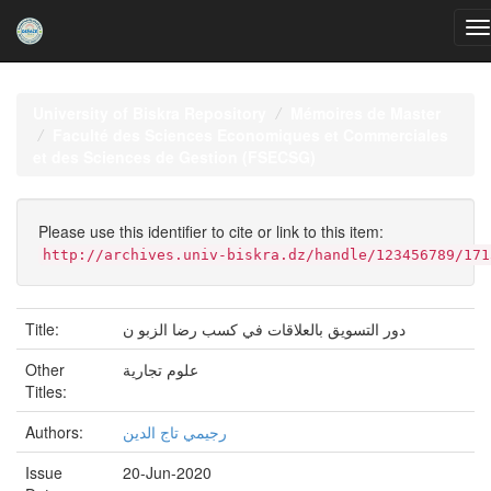
Skip
navigation
University of Biskra Repository
Mémoires de Master
Faculté des Sciences Economiques et Commerciales
et des Sciences de Gestion (FSECSG)
Please use this identifier to cite or link to this item:
http://archives.univ-biskra.dz/handle/123456789/171
Title:
دور التسويق بالعلاقات في كسب رضا الزبو ن
Other
علوم تجارية
Titles:
Authors:
رجيمي تاج الدين
Issue
20-Jun-2020