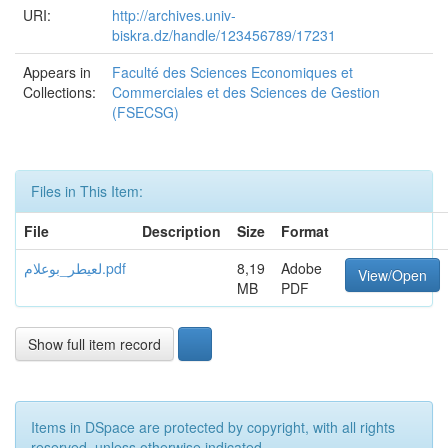
URI:
http://archives.univ-
biskra.dz/handle/123456789/17231
Appears in
Faculté des Sciences Economiques et
Collections:
Commerciales et des Sciences de Gestion
(FSECSG)
Files in This Item:
File
Description
Size
Format
لعيطر_بوعلام.pdf
8,19
Adobe
View/Open
MB
PDF
Show full item record
Items in DSpace are protected by copyright, with all rights
reserved, unless otherwise indicated.