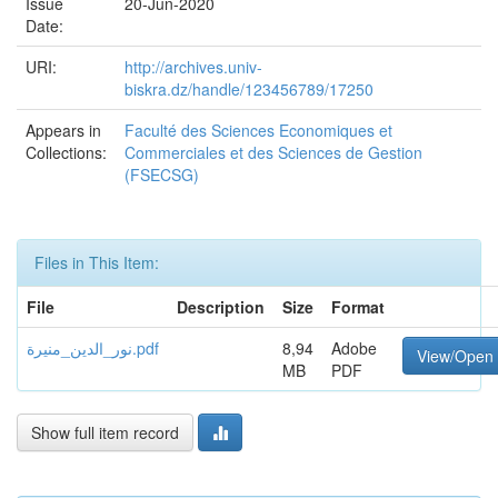
Issue
20-Jun-2020
Date:
URI:
http://archives.univ-
biskra.dz/handle/123456789/17250
Appears in
Faculté des Sciences Economiques et
Collections:
Commerciales et des Sciences de Gestion
(FSECSG)
Files in This Item:
File
Description
Size
Format
نور_الدين_منيرة.pdf
8,94
Adobe
View/Open
MB
PDF
Show full item record