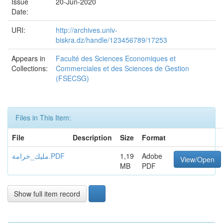
Issue
20-Jun-2020
Date:
URI:
http://archives.univ-
biskra.dz/handle/123456789/17253
Appears in
Faculté des Sciences Economiques et
Collections:
Commerciales et des Sciences de Gestion
(FSECSG)
Files in This Item:
File
Description
Size
Format
مليك_خرامة.PDF
1,19
Adobe
View/Open
MB
PDF
Show full item record