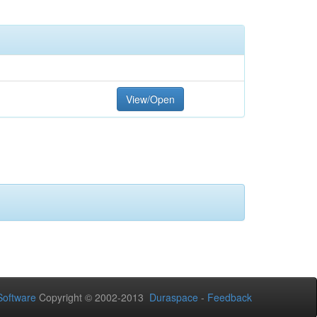
View/Open
oftware
Copyright © 2002-2013
Duraspace
-
Feedback