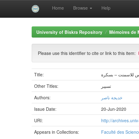
Home
Browse
Help
Skip
navigation
University of Biskra Repository
Mémoires de 
Please use this identifier to cite or link to this item:
Title:
Other Titles:
تسيير
Authors:
خديجة ناصر
Issue Date:
20-Jun-2020
URI:
http://archives.un
Appears in Collections:
Faculté des Scien