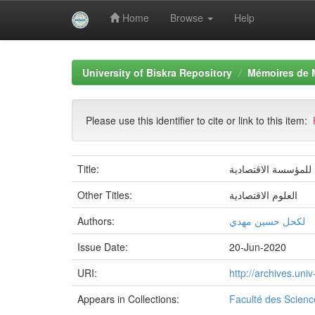
Home
Browse
Help
Skip
navigation
University of Biskra Repository
Mémoires de 
Please use this identifier to cite or link to this item:
Title:
Other Titles:
العلوم الاقتصادية
Authors:
لكحل حسين مهدي
Issue Date:
20-Jun-2020
URI:
http://archives.un
Appears in Collections:
Faculté des Scien