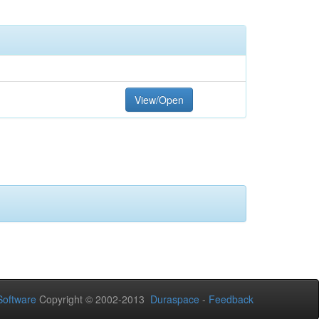
View/Open
oftware
Copyright © 2002-2013
Duraspace
-
Feedback