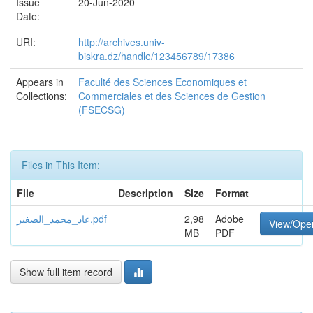
Issue
20-Jun-2020
Date:
URI:
http://archives.univ-
biskra.dz/handle/123456789/17386
Appears in
Faculté des Sciences Economiques et
Collections:
Commerciales et des Sciences de Gestion
(FSECSG)
Files in This Item:
File
Description
Size
Format
عاد_محمد_الصغير.pdf
2,98
Adobe
View/Ope
MB
PDF
Show full item record