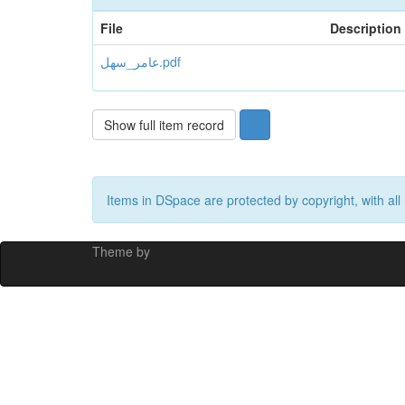
File
Description
عامر_سهل.pdf
Show full item record
Items in DSpace are protected by copyright, with all 
Theme by