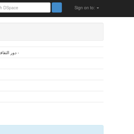
Sign on to:
دور الثقافة التنظيمية في تحقيق الالتزام التنظيمي دراسة ميدانية في مؤسسة قديلة للمياه المعدنية - بسكرة -