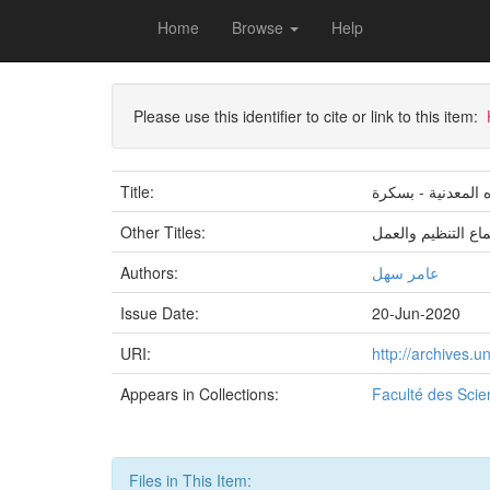
Skip
Home
Browse
Help
navigation
University of Biskra Repository
Mémoires de Mas
Please use this identifier to cite or link to this item:
Title:
Other Titles:
اع التنظيم والعمل
Authors:
عامر سهل
Issue Date:
20-Jun-2020
URI:
http://archives.
Appears in Collections:
Faculté des Sci
Files in This Item: