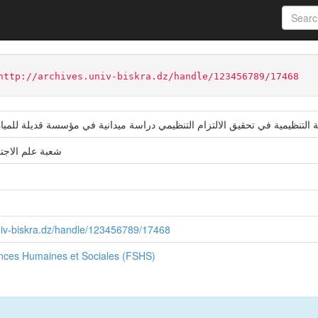
ter
Faculté des Sciences Humaines et Sociales (FSHS)
http://archives.univ-biskra.dz/handle/123456789/17468
شعبة علم الاجتم
univ-biskra.dz/handle/123456789/17468
ences Humaines et Sociales (FSHS)