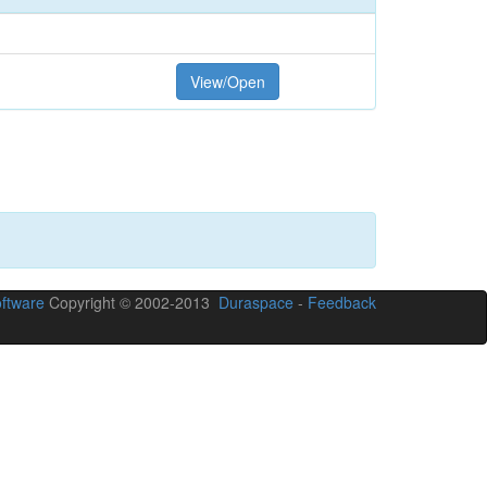
View/Open
ftware
Copyright © 2002-2013
Duraspace
-
Feedback