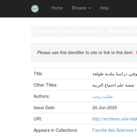
Home
Browse
Help
Skip
navigation
University of Biskra Repository
Mémoires de 
Please use this identifier to cite or link to this item:
Title:
وقين دراسيا ببلدية طولقة
Other Titles:
شعبة علم اجتماع التربية
Authors:
شايب زينب
Issue Date:
20-Jun-2020
URI:
http://archives.univ-b
Appears in Collections:
Faculté des Sciences 