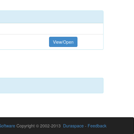
View/Open
oftware
Copyright © 2002-2013
Duraspace
-
Feedback