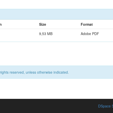
n
Size
Format
9,53 MB
Adobe PDF
rights reserved, unless otherwise indicated.
DSpace S