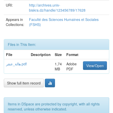
URI:
http://archives.univ-
biskra.dz/handle/123456789/17628
Appears in
Faculté des Sciences Humaines et Sociales
Collections:
(FSHS)
Files in This Item:
File
Description
Size
Format
هالة_عنقر.pdf
1,74
Adobe
View/Open
MB
PDF
Show full item record
Items in DSpace are protected by copyright, with all rights
reserved, unless otherwise indicated.