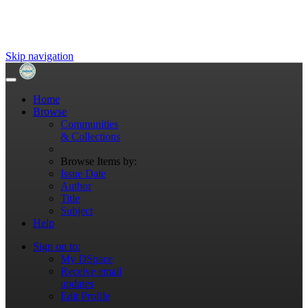
Skip navigation
Home
Browse
Communities
& Collections
Browse Items by:
Issue Date
Author
Title
Subject
Help
Sign on to:
My DSpace
Receive email
updates
Edit Profile