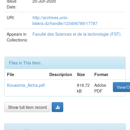
Issue
20-Jun-2020
Date:
URI:
http://archives.univ-
biskra.dz/handle/123456789/17787
Appears in
Faculté des Sciences et de la technologie (FST)
Collections:
Files in This Item:
File
Description
Size
Format
Kouasmia_Aicha.pdf
818,72
Adobe
View/O
kB
PDF
Show full item record