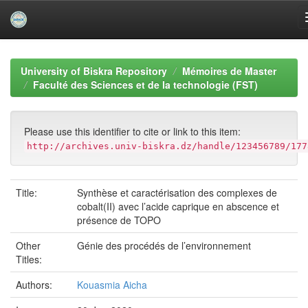
Skip
navigation
University of Biskra Repository
Mémoires de Master
Faculté des Sciences et de la technologie (FST)
Please use this identifier to cite or link to this item:
http://archives.univ-biskra.dz/handle/123456789/177
Title:
Synthèse et caractérisation des complexes de
cobalt(II) avec l’acide caprique en abscence et
présence de TOPO
Other
Génie des procédés de l’environnement
Titles:
Authors:
Kouasmia Aicha