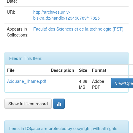
Date:
URI:
http://archives.univ-
biskra.dz/handle/123456789/17825
Appears in
Faculté des Sciences et de la technologie (FST)
Collections:
Files in This Item:
File
Description
Size
Format
Adouane_ilhame.pdf
4,86
Adobe
View/Op
MB
PDF
Show full item record
Items in DSpace are protected by copyright, with all rights