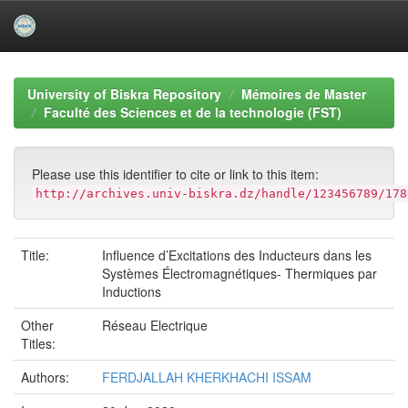
Skip
navigation
University of Biskra Repository
Mémoires de Master
Faculté des Sciences et de la technologie (FST)
Please use this identifier to cite or link to this item:
http://archives.univ-biskra.dz/handle/123456789/178
Title:
Influence d’Excitations des Inducteurs dans les
Systèmes Électromagnétiques- Thermiques par
Inductions
Other
Réseau Electrique
Titles:
Authors:
FERDJALLAH KHERKHACHI ISSAM