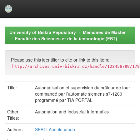
Skip
navigation
University of Biskra Repository
Mémoires de Master
Faculté des Sciences et de la technologie (FST)
Please use this identifier to cite or link to this item:
http://archives.univ-biskra.dz/handle/123456789/179
Title:
Automatisation et supervision du brûleur de four
commandé par l’automate siemens s7-1200
programmé par TIA PORTAL
Other
Automation and Industrial Informatics
Titles:
Authors:
SEBTI Abdelouaheb