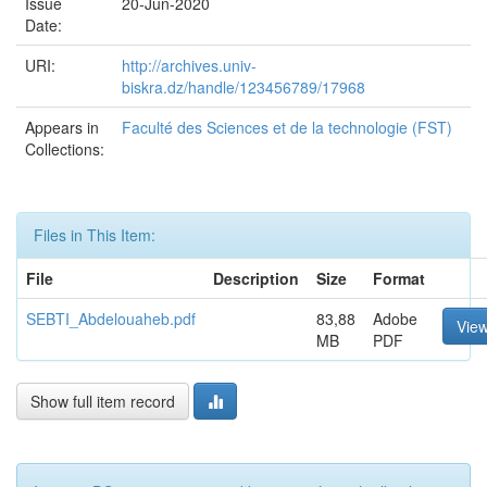
Issue
20-Jun-2020
Date:
URI:
http://archives.univ-
biskra.dz/handle/123456789/17968
Appears in
Faculté des Sciences et de la technologie (FST)
Collections:
Files in This Item:
File
Description
Size
Format
SEBTI_Abdelouaheb.pdf
83,88
Adobe
Vie
MB
PDF
Show full item record