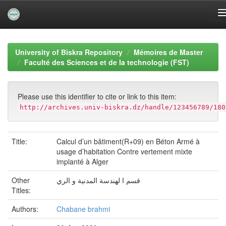
Skip
navigation
University of Biskra Repository
Mémoires de Master
Faculté des Sciences et de la technologie (FST)
Please use this identifier to cite or link to this item:
http://archives.univ-biskra.dz/handle/123456789/180
Title:
Calcul d’un bâtiment(R+09) en Béton Armé à
usage d’habitation Contre vertement mixte
implanté à Alger
Other
قسم ا لهندسة المدنية و الري
Titles:
Authors:
Chabane brahmi